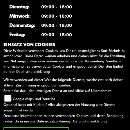
Dienstag:
09:00 - 18:00
Mittwoch:
09:00 - 18:00
Donnerstag:
09:00 - 18:00
Freitag:
09:00 - 18:00
Samstag:
10:00 - 13:00
EINSATZ VON COOKIES
Diese Webseite verwendet Cookies, um Dir ein bestmögliches Surf-Erlebnis zu
Sonntag:
geschlossen
ermöglichen. Diese Daten werden erhoben und dienen nicht für die Erstellung
von Nutzungsprofilen oder anderer weiterführender Verwendung. Sämtliche
Informationen zu verwendeten Cookies und eingebundenen Diensten findest
WEITERE LINKS
du hier:
Datenschutzerklärung
Wir verwenden auf dieser Website folgende Dienste, welche erst nach deiner
Kawasaki News
aktiven Zustimmung eingebunden werden.
Kawasaki Handbücher
Bitte hake dazu den jeweiligen Dienst an und klicke auf Übernehmen:
Google Maps und Youtube
Kawasaki Bekleidung
Optional kann mit Klick auf Alles akzeptieren der Nutzung aller Dienste
Kawasaki Merchandise
zugestimmt werden
Detailierte Informationen zu den verwendeten Cookies und deren Bedeutung
findest du in unserer Datenschutzerklärung:
Datenschutzerklärung
AGB
Impressum
Datenschutz
Disclaimer
Barrierefreiheit